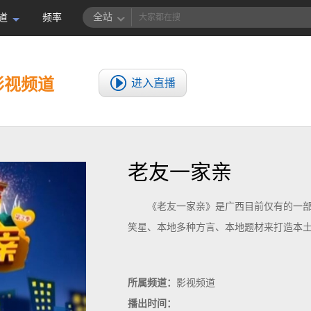
全站
道
频率
影视频道
进入直播
老友一家亲
《老友一家亲》是广西目前仅有的一部
笑星、本地多种方言、本地题材来打造本土
所属频道：
影视频道
播出时间：