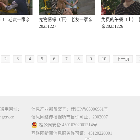
上） 老友一家亲
宠物情缘（下） 老友一家亲
免费的午餐（上） 
20231227
亲20231226
2
3
4
5
6
7
8
9
10
下一页
通用网址：
信息产业部备案号：桂ICP备05006981号
gxtv.cn
信息网络传播视听节目许可证：2002007
桂公网安备 45010302001214号
互联网新闻信息服务许可证：45120220001