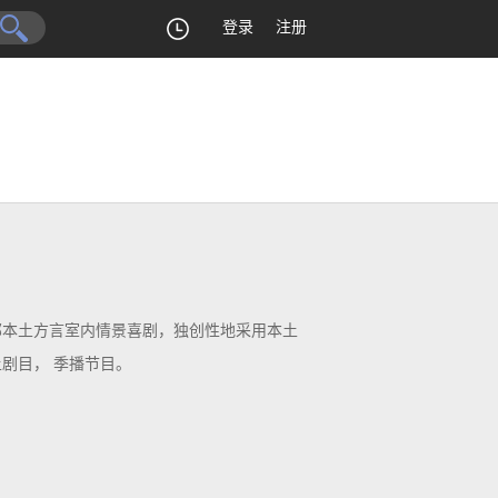
登录
注册
本土方言室内情景喜剧，独创性地采用本土
剧目， 季播节目。