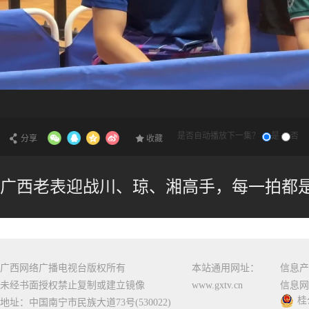
是否自动播放下一集？
是
否
分享
收藏
广西老表迎战川、琼、湘高手，每一拍都
广西网络广播电视台版权所有
本站通用网址：
信息产
未经书面授权禁止复制或建立镜像
www.gxtv.cn
信息网
桂
地址：中国南宁市民族大道73号(530022)