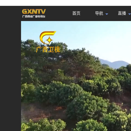
首页
导航
直播