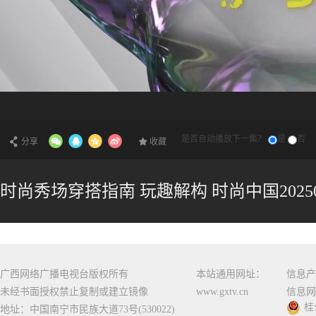
是否自动播放下一集？
是
否
分享
收藏
时尚秀场穿搭指南 玩趣解构 时尚中国20250
广西网络广播电视台版权所有
本站通用网址：
信息产
未经书面授权禁止复制或建立镜像
www.gxtv.cn
信息网
桂
地址：中国南宁市民族大道73号(530022)