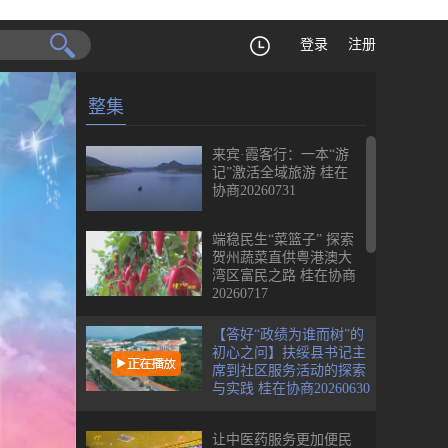
登录
注册
整集
来宾·霞客行：一本“游
记”激活全域旅游 桂在
协商20260731
端稳民生“菜篮子” 探索
贺州蔬菜直供粤港澳大
湾区富民之路 桂在协商
20260717
【答好“政绩为谁而树”的
初心之问】扶绥县书记主
席到社区服务活动的探索
与实践 桂在协商20260630
让中医药服务更加便民