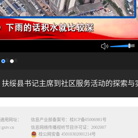
？
是
否
扶绥县书记主席到社区服务活动的探索与实践 
通用网址：
信息产业部备案号：桂ICP备05006981号
gxtv.cn
信息网络传播视听节目许可证：2002007
桂公网安备 45010302001214号