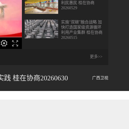
利民惠民 桂在协商
20260529
实施“双碳”融合战略 加
快打造国家级资源循环
利用产业集群 桂在协商
20260515
【共育“石榴籽” 绽放
“团结花”】以文旅为媒
更多>>
促进各民族交往交流交
融 桂在协商20260417
加快推进“文化惠民”工
程 点亮群众美好生活
桂在协商20260630
广西卫视
桂在协商20260403
强化“四链”协同 赋能广
西建设现代化产业体系
桂在协商20260320
吴刚捧出桂花酒：小桂
花“开”出亿元大产业 助