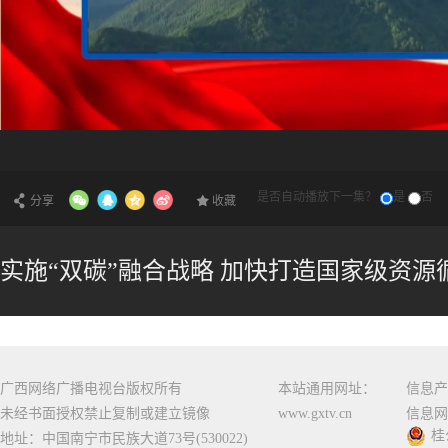
是否自动播放下一集？
是
否
分享
收藏
实施“双碳”融合战略 加快打造国家级资源循环
广西网络广播电视台版权所有
本站通用网址：
信息产
未经书面授权禁止复制或建立镜像
www.gxtv.cn
信息网
桂
地址：中国南宁市民族大道73号(530022)