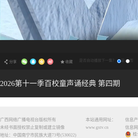
是否自动播放下一集？
是
否
分享
收藏
2026第十一季百校童声诵经典 第四期
广西网络广播电视台版权所有
本站通用网址：
信息产
未经书面授权禁止复制或建立镜像
www.gxtv.cn
信息网
桂
地址：中国南宁市民族大道73号(530022)