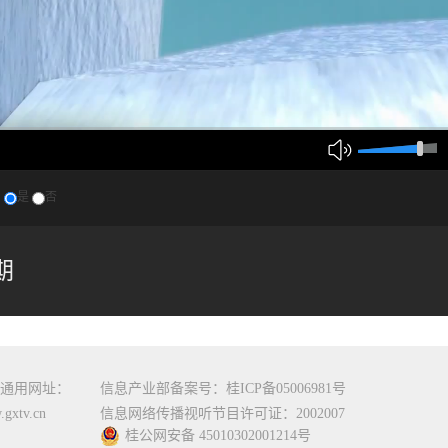
？
是
否
期
通用网址：
信息产业部备案号：桂ICP备05006981号
gxtv.cn
信息网络传播视听节目许可证：2002007
桂公网安备 45010302001214号