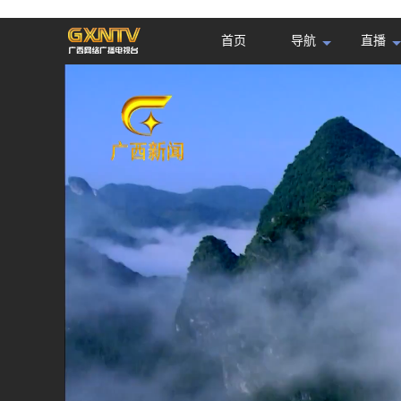
首页
导航
直播